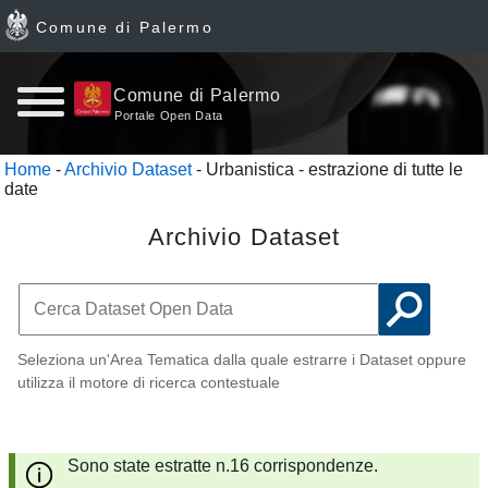
Comune di Palermo
Home
Comune di Palermo
Portale Open Data
page
Home
-
Archivio Dataset
- Urbanistica - estrazione di tutte le
date
News
Archivio Dataset
Archivio
Dataset
Ultimi
Seleziona un'Area Tematica dalla quale estrarre i Dataset oppure
utilizza il motore di ricerca contestuale
dataset
Report
Sono state estratte n.16 corrispondenze.