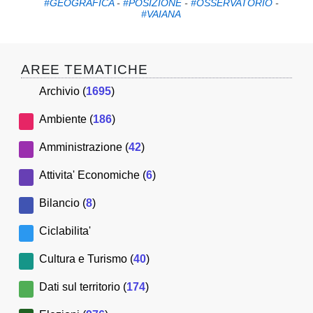
#GEOGRAFICA
-
#POSIZIONE
-
#OSSERVATORIO
-
#VAIANA
AREE TEMATICHE
Archivio (
1695
)
Ambiente (
186
)
Amministrazione (
42
)
Attivita' Economiche (
6
)
Bilancio (
8
)
Ciclabilita'
Cultura e Turismo (
40
)
Dati sul territorio (
174
)