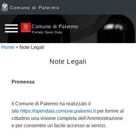
Comune di Palermo
Home
Comune di Palermo
Portale Open Data
page
Home
> Note Legali
News
Note Legali
Archivio
Premessa
Dataset
Ultimi
Il Comune di Palermo ha realizzato il
sito
https://opendata.comune.palermo.it
per fornire al
dataset
cittadino una visione completa dell'Amministrazione
e per consentire un facile accesso ai servizi.
Report