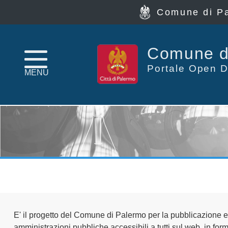
Comune di P
Home
Comune d
page
Portale Open D
MENU
News
Archivio
Dataset
Ultimi
dataset
Report
E' il progetto del Comune di Palermo per la pubblicazione e
amministrazioni pubbliche accessibili a tutti sul web, in format