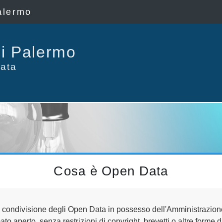
alermo
i Palermo
ata
Cosa è Open Data
 condivisione degli Open Data in possesso dell'Amministrazione 
o aperto, senza restrizioni di copyright, brevetti o altre forme di c