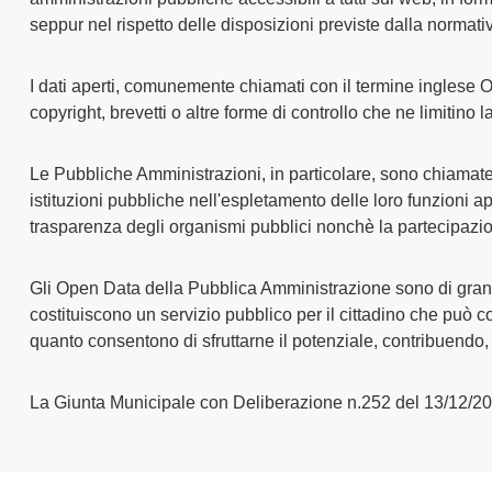
pubblicazioni
seppur nel rispetto delle disposizioni previste dalla normati
Archivio
I dati aperti, comunemente chiamati con il termine inglese Op
copyright, brevetti o altre forme di controllo che ne limitino 
Documenti
Le Pubbliche Amministrazioni, in particolare, sono chiamate a 
Linee
istituzioni pubbliche nell'espletamento delle loro funzioni ap
Guida
trasparenza degli organismi pubblici nonchè la partecipazion
Open
Gli Open Data della Pubblica Amministrazione sono di grande u
Data
costituiscono un servizio pubblico per il cittadino che può co
quanto consentono di sfruttarne il potenziale, contribuendo, 
La Giunta Municipale con Deliberazione n.252 del 13/12/20