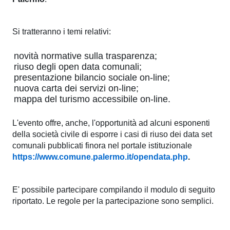
pubblicazioni
Si tratteranno i temi relativi:
Archivio
novità normative sulla trasparenza;
Documenti
riuso degli open data comunali;
presentazione bilancio sociale on-line;
Linee
nuova carta dei servizi on-line;
mappa del turismo accessibile on-line.
Guida
L'evento offre, anche, l'opportunità ad alcuni esponenti
Open
della società civile di esporre i casi di riuso dei data set
comunali pubblicati finora nel portale istituzionale
Data
https://www.comune.palermo.it/opendata.php
.
E' possibile partecipare compilando il modulo di seguito
riportato. Le regole per la partecipazione sono semplici.