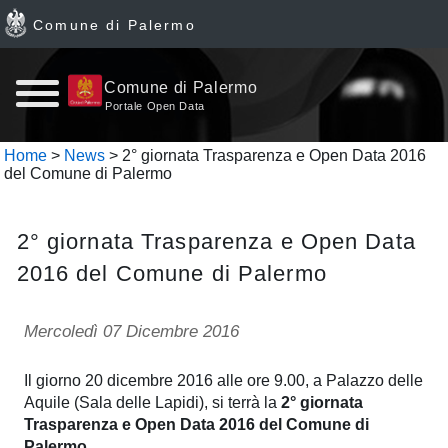
Comune di Palermo
Home
Comune di Palermo
Portale Open Data
page
Home
>
News
> 2° giornata Trasparenza e Open Data 2016
del Comune di Palermo
News
Archivio
2° giornata Trasparenza e Open Data
2016 del Comune di Palermo
Dataset
Ultimi
Mercoledì 07 Dicembre 2016
dataset
Il giorno 20 dicembre 2016 alle ore 9.00, a Palazzo delle
Aquile (Sala delle Lapidi), si terrà la
2° giornata
Report
Trasparenza e Open Data 2016 del Comune di
Palermo
.