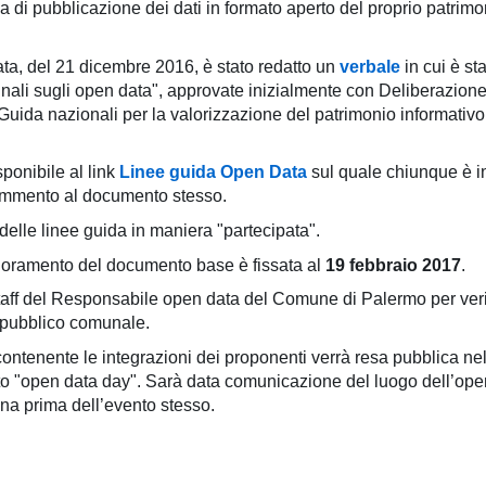
di pubblicazione dei dati in formato aperto del proprio patrimo
ta, del 21 dicembre 2016, è stato redatto un
verbale
in cui è st
nali sugli open data", approvate inizialmente con Deliberazione
Guida nazionali per la valorizzazione del patrimonio informativo
ponibile al link
Linee guida Open Data
sul quale chiunque è i
commento al documento stesso.
elle linee guida in maniera "partecipata".
lioramento del documento base è fissata al
19 febbraio 2017
.
taff del Responsabile open data del Comune di Palermo per veri
o pubblico comunale.
ontenente le integrazioni dei proponenti verrà resa pubblica nel
o "open data day". Sarà data comunicazione del luogo dell’ope
a prima dell’evento stesso.