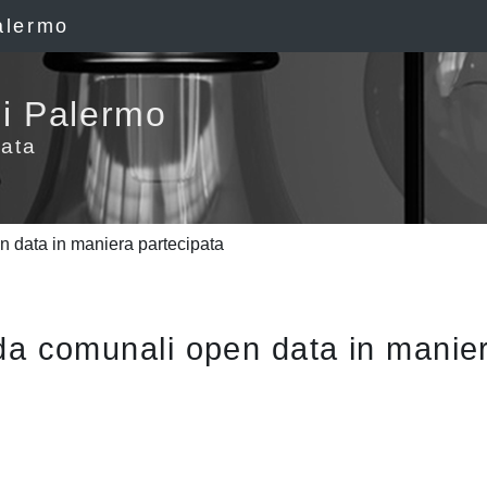
alermo
i Palermo
ata
 data in maniera partecipata
da comunali open data in manie