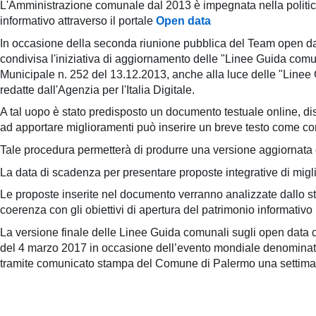
L'Amministrazione comunale dal 2013 è impegnata nella politica 
pubblicazioni
informativo attraverso il portale
Open data
In occasione della seconda riunione pubblica del Team open da
Archivio
condivisa l'iniziativa di aggiornamento delle "Linee Guida comu
Municipale n. 252 del 13.12.2013, anche alla luce delle "Linee 
Documenti
redatte dall'Agenzia per l'Italia Digitale.
A tal uopo è stato predisposto un documento testuale online, dis
Linee
ad apportare miglioramenti può inserire un breve testo come 
Guida
Tale procedura permetterà di produrre una versione aggiornata d
Open
La data di scadenza per presentare proposte integrative di mig
Le proposte inserite nel documento verranno analizzate dallo s
Data
coerenza con gli obiettivi di apertura del patrimonio informativ
La versione finale delle Linee Guida comunali sugli open data c
del 4 marzo 2017 in occasione dell’evento mondiale denominat
tramite comunicato stampa del Comune di Palermo una settiman