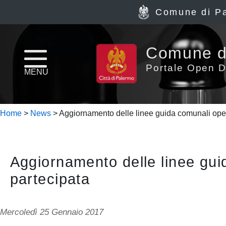
Comune di P
Home
Comune d
page
Portale Open D
MENU
News
Home
>
News
> Aggiornamento delle linee guida comunali open
Archivio
Dataset
Aggiornamento delle linee gui
Ultimi
partecipata
dataset
Mercoledì 25 Gennaio 2017
Report