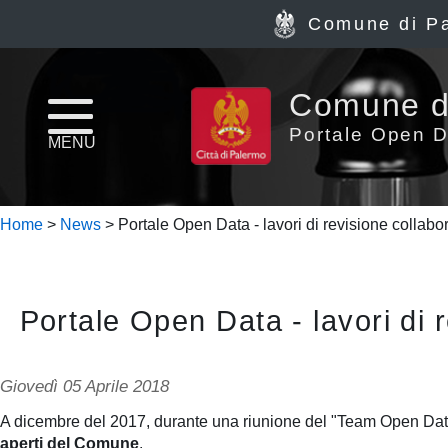
Comune di P
Home
Comune d
page
Portale Open D
MENU
News
Home
>
News
> Portale Open Data - lavori di revisione collabo
Archivio
Dataset
Portale Open Data - lavori di 
Ultimi
dataset
Giovedì 05 Aprile 2018
Report
A dicembre del 2017, durante una riunione del "Team Open Da
aperti del Comune
.