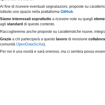
pubblicazioni
Al fine di ricevere eventuali segnalazioni, proposte su caratteris
istituito uno spazio nella piattaforma
GitHub
.
Archivio
Siamo interessati soprattutto
a ricevere note su quegli
eleme
agli
standard
di questo contesto.
Documenti
Raccoglieremo anche proposte su caratteristiche nuove, integra
Linee
Grazie
a chi parteciperà a questo
lavoro
di revisione
collabora
comunità
OpenDataSicilia
).
Guida
Per noi è una novità e sarà oneroso, ma ci sembra possa essere 
Open
Data