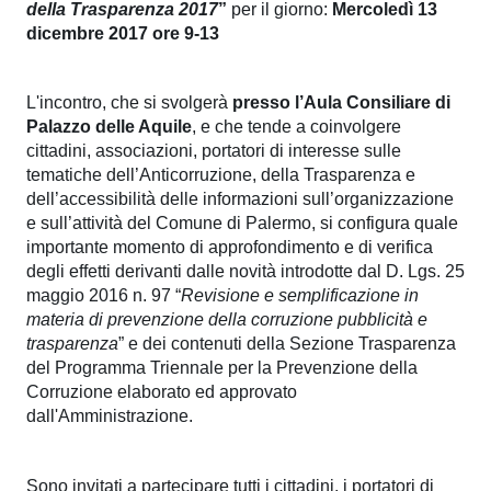
della Trasparenza 2017
”
per il giorno:
Mercoledì 13
pubblicazioni
dicembre 2017 ore 9-13
Archivio
L'incontro, che si svolgerà
presso l’Aula Consiliare di
Documenti
Palazzo delle Aquile
, e che tende a coinvolgere
cittadini, associazioni, portatori di interesse sulle
Linee
tematiche dell’Anticorruzione, della Trasparenza e
dell’accessibilità delle informazioni sull’organizzazione
Guida
e sull’attività del Comune di Palermo, si configura quale
importante momento di approfondimento e di verifica
Open
degli effetti derivanti dalle novità introdotte dal D. Lgs. 25
maggio 2016 n. 97 “
Revisione e semplificazione in
Data
materia di prevenzione della corruzione pubblicità e
trasparenza
” e dei contenuti della Sezione Trasparenza
del Programma Triennale per la Prevenzione della
Corruzione elaborato ed approvato
dall'Amministrazione.
Sono invitati a partecipare tutti i cittadini, i portatori di