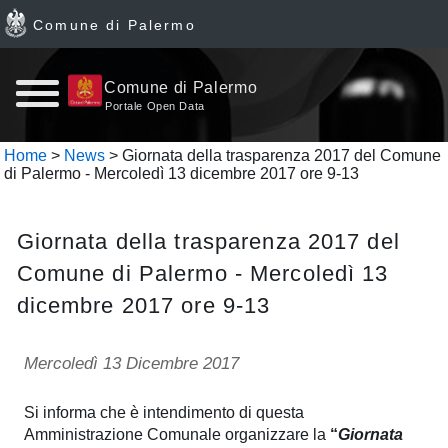
Comune di Palermo
Home
Comune di Palermo
Portale Open Data
page
Home
>
News
> Giornata della trasparenza 2017 del Comune
di Palermo - Mercoledì 13 dicembre 2017 ore 9-13
News
Archivio
Giornata della trasparenza 2017 del
Comune di Palermo - Mercoledì 13
Dataset
dicembre 2017 ore 9-13
Ultimi
Mercoledì 13 Dicembre 2017
dataset
Si informa che è intendimento di questa
Report
Amministrazione Comunale organizzare la
“
Giornata