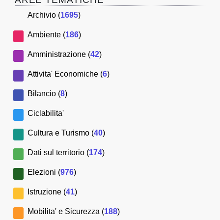
Archivio (
1695
)
Ambiente (
186
)
Amministrazione (
42
)
Attivita' Economiche (
6
)
Bilancio (
8
)
Ciclabilita'
Cultura e Turismo (
40
)
Dati sul territorio (
174
)
Elezioni (
976
)
Istruzione (
41
)
Mobilita' e Sicurezza (
188
)