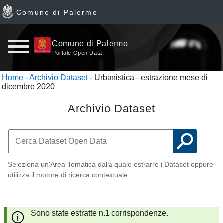
Comune di Palermo
Home
Comune di Palermo
Portale Open Data
page
Home
-
Archivio Dataset
- Urbanistica - estrazione mese di
dicembre 2020
News
Archivio Dataset
Archivio
Dataset
Ultimi
Seleziona un'Area Tematica dalla quale estrarre i Dataset oppure
utilizza il motore di ricerca contestuale
dataset
Report
Sono state estratte n.1 corrispondenze.