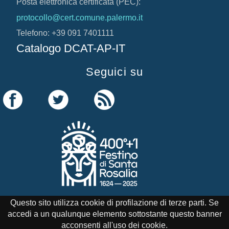
Posta elettronica certificata (PEC):
protocollo@cert.comune.palermo.it
Telefono: +39 091 7401111
Catalogo DCAT-AP-IT
Seguici su
Questo sito utilizza cookie di profilazione di terze parti. Se
accedi a un qualunque elemento sottostante questo banner
Credits
Note Legali
Cookie Policy
acconsenti all'uso dei cookie.