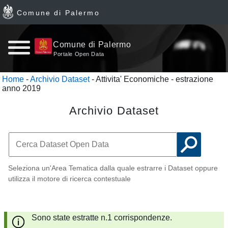
Comune di Palermo
Home
Comune di Palermo
Portale Open Data
page
Home
-
Archivio Dataset
- Attivita' Economiche - estrazione
anno 2019
News
Archivio Dataset
Archivio
Dataset
Ultimi
Seleziona un'Area Tematica dalla quale estrarre i Dataset oppure
utilizza il motore di ricerca contestuale
dataset
Report
Sono state estratte n.1 corrispondenze.