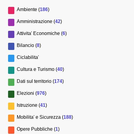
Ambiente (
186
)
Amministrazione (
42
)
Attivita' Economiche (
6
)
Bilancio (
8
)
Ciclabilita'
Cultura e Turismo (
40
)
Dati sul territorio (
174
)
Elezioni (
976
)
Istruzione (
41
)
Mobilita' e Sicurezza (
188
)
Opere Pubbliche (
1
)