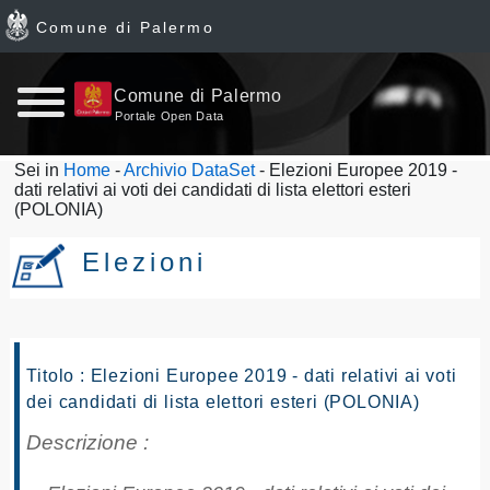
Comune di Palermo
Home
Comune di Palermo
Portale Open Data
page
Sei in
Home
-
Archivio DataSet
- Elezioni Europee 2019 -
dati relativi ai voti dei candidati di lista elettori esteri
News
(POLONIA)
Archivio
Elezioni
Dataset
Ultimi
Titolo : Elezioni Europee 2019 - dati relativi ai voti
dei candidati di lista elettori esteri (POLONIA)
dataset
Descrizione :
Report