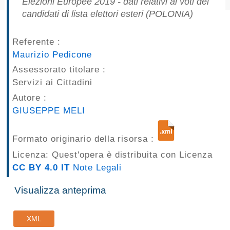
Elezioni Europee 2019 - dati relativi ai voti dei
pubblicazioni
candidati di lista elettori esteri (POLONIA)
Archivio
Referente :
Maurizio Pedicone
Documenti
Assessorato titolare :
Servizi ai Cittadini
Linee
Autore :
Guida
GIUSEPPE MELI
Open
Formato originario della risorsa :
Data
Licenza: Quest'opera è distribuita con Licenza
CC BY 4.0 IT
Note Legali
Visualizza anteprima
XML