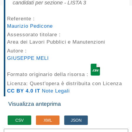
candidati per sezione - LISTA 3
pubblicazioni
Referente :
Archivio
Maurizio Pedicone
Documenti
Assessorato titolare :
Area dei Lavori Pubblici e Manutenzioni
Linee
Autore :
GIUSEPPE MELI
Guida
Open
Formato originario della risorsa :
Licenza: Quest'opera è distribuita con Licenza
Data
CC BY 4.0 IT
Note Legali
Visualizza anteprima
CSV
XML
JSON