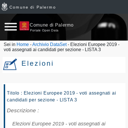
Comune di Palermo
Home
Comune di Palermo
Portale Open Data
page
Sei in
Home
-
Archivio DataSet
- Elezioni Europee 2019 -
voti assegnati ai candidati per sezione - LISTA 3
News
Elezioni
Archivio
Dataset
Titolo : Elezioni Europee 2019 - voti assegnati ai
Ultimi
candidati per sezione - LISTA 3
dataset
Descrizione :
Report
Elezioni Europee 2019 - voti assegnati ai