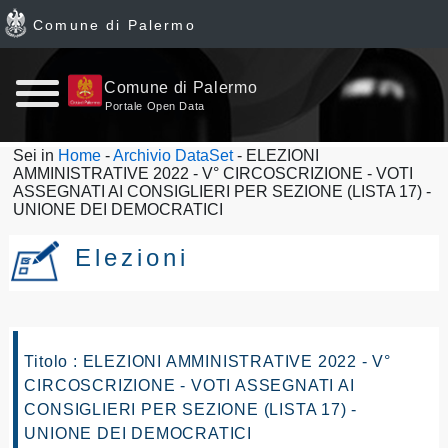
Comune di Palermo
Home
Comune di Palermo
Portale Open Data
page
Sei in
Home
-
Archivio DataSet
- ELEZIONI
AMMINISTRATIVE 2022 - V° CIRCOSCRIZIONE - VOTI
News
ASSEGNATI AI CONSIGLIERI PER SEZIONE (LISTA 17) -
UNIONE DEI DEMOCRATICI
Archivio
Elezioni
Dataset
Ultimi
Titolo : ELEZIONI AMMINISTRATIVE 2022 - V°
dataset
CIRCOSCRIZIONE - VOTI ASSEGNATI AI
CONSIGLIERI PER SEZIONE (LISTA 17) -
Report
UNIONE DEI DEMOCRATICI