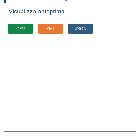
Visualizza anteprima
CSV
XML
JSON