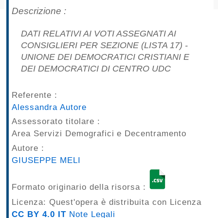
pubblicazioni
Descrizione :
Archivio
DATI RELATIVI AI VOTI ASSEGNATI AI
CONSIGLIERI PER SEZIONE (LISTA 17) -
Documenti
UNIONE DEI DEMOCRATICI CRISTIANI E
DEI DEMOCRATICI DI CENTRO UDC
Linee
Referente :
Guida
Alessandra Autore
Open
Assessorato titolare :
Area Servizi Demografici e Decentramento
Data
Autore :
GIUSEPPE MELI
Formato originario della risorsa :
Licenza: Quest'opera è distribuita con Licenza
CC BY 4.0 IT
Note Legali