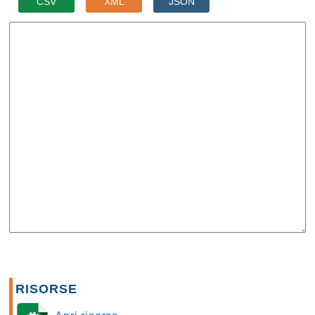
CSV
XML
JSON
RISORSE