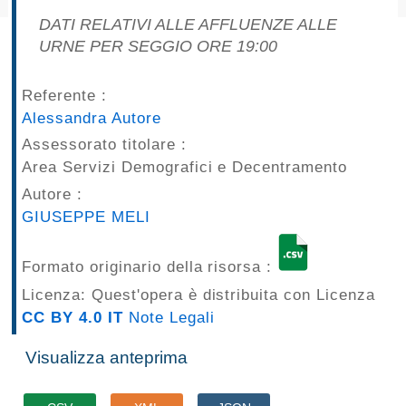
pubblicazioni
DATI RELATIVI ALLE AFFLUENZE ALLE
URNE PER SEGGIO ORE 19:00
Archivio
Referente :
Documenti
Alessandra Autore
Assessorato titolare :
Linee
Area Servizi Demografici e Decentramento
Guida
Autore :
GIUSEPPE MELI
Open
Data
Formato originario della risorsa :
Licenza: Quest'opera è distribuita con Licenza
CC BY 4.0 IT
Note Legali
Visualizza anteprima