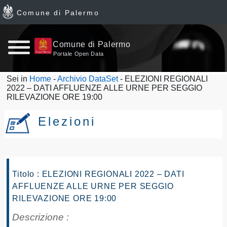
Comune di Palermo
Home
Comune di Palermo
Portale Open Data
page
Sei in
Home
-
Archivio DataSet
- ELEZIONI REGIONALI
2022 – DATI AFFLUENZE ALLE URNE PER SEGGIO
News
RILEVAZIONE ORE 19:00
Archivio
Elezioni
Dataset
Ultimi
Titolo : ELEZIONI REGIONALI 2022 – DATI
AFFLUENZE ALLE URNE PER SEGGIO
dataset
RILEVAZIONE ORE 19:00
Report
Descrizione :