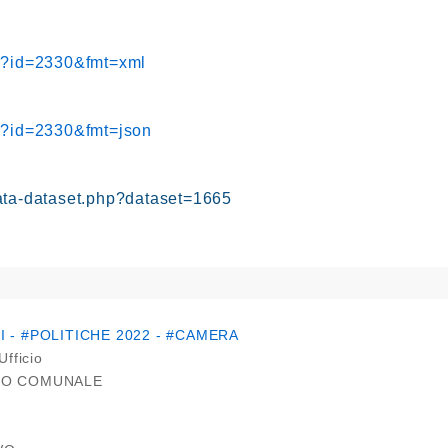
hp?id=2330&fmt=xml
hp?id=2330&fmt=json
ata-dataset.php?dataset=1665
I - #POLITICHE 2022 - #CAMERA
Ufficio
IO COMUNALE