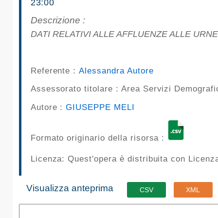
23:00
pubblicazioni
Descrizione :
Archivio
DATI RELATIVI ALLE AFFLUENZE ALLE URNE
Documenti
Referente :
Alessandra Autore
Linee
Assessorato titolare :
Area Servizi Demografi
Guida
Autore :
GIUSEPPE MELI
Open
Formato originario della risorsa :
Data
Licenza: Quest'opera è distribuita con Licen
Visualizza anteprima
CSV
XML