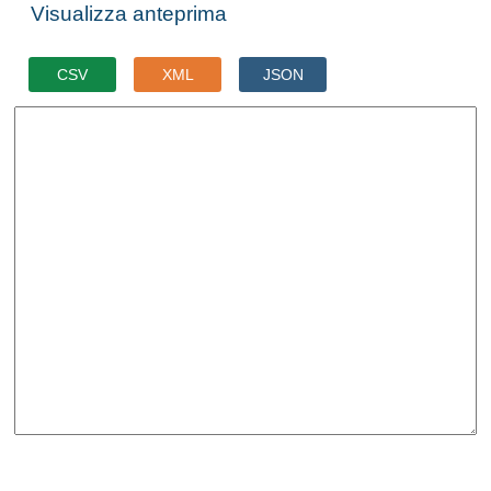
Visualizza anteprima
CSV
XML
JSON