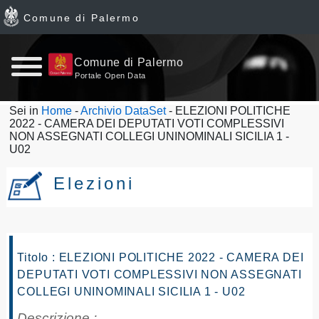
Comune di Palermo
Home
Comune di Palermo
Portale Open Data
page
Sei in
Home
-
Archivio DataSet
- ELEZIONI POLITICHE
2022 - CAMERA DEI DEPUTATI VOTI COMPLESSIVI
News
NON ASSEGNATI COLLEGI UNINOMINALI SICILIA 1 -
U02
Archivio
Elezioni
Dataset
Ultimi
Titolo : ELEZIONI POLITICHE 2022 - CAMERA DEI
dataset
DEPUTATI VOTI COMPLESSIVI NON ASSEGNATI
COLLEGI UNINOMINALI SICILIA 1 - U02
Report
Descrizione :