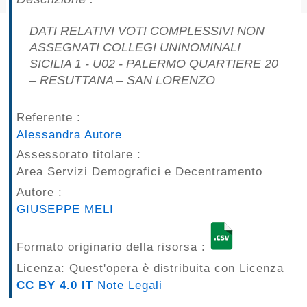
pubblicazioni
DATI RELATIVI VOTI COMPLESSIVI NON
Archivio
ASSEGNATI COLLEGI UNINOMINALI
SICILIA 1 - U02 - PALERMO QUARTIERE 20
Documenti
– RESUTTANA – SAN LORENZO
Linee
Referente :
Alessandra Autore
Guida
Assessorato titolare :
Open
Area Servizi Demografici e Decentramento
Autore :
Data
GIUSEPPE MELI
Formato originario della risorsa :
Licenza: Quest'opera è distribuita con Licenza
CC BY 4.0 IT
Note Legali