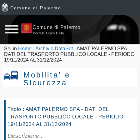
Comune di Palermo
Home
Comune di Palermo
Portale Open Data
page
Sei in
Home
-
Archivio DataSet
- AMAT PALERMO SPA -
DATI DEL TRASPORTO PUBBLICO LOCALE - PERIODO
News
19/11/2024 AL 31/12/2024
Archivio
Mobilita' e
Sicurezza
Dataset
Ultimi
Titolo : AMAT PALERMO SPA - DATI DEL
dataset
TRASPORTO PUBBLICO LOCALE - PERIODO
19/11/2024 AL 31/12/2024
Report
Descrizione :