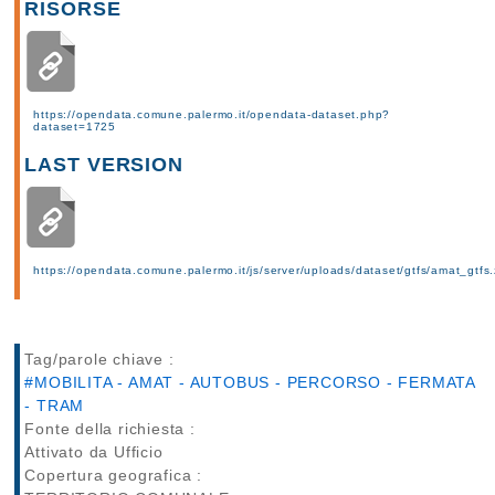
RISORSE
https://opendata.comune.palermo.it/opendata-dataset.php?
dataset=1725
LAST VERSION
https://opendata.comune.palermo.it/js/server/uploads/dataset/gtfs/amat_gtfs.
Tag/parole chiave :
#MOBILITA - AMAT - AUTOBUS - PERCORSO - FERMATA
- TRAM
Fonte della richiesta :
Attivato da Ufficio
Copertura geografica :