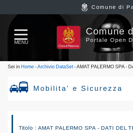
Comune di P
Home
Comune d
page
Portale Open D
MENU
News
Sei in
Home
-
Archivio DataSet
- AMAT PALERMO SPA - DA
Archivio
Dataset
Mobilita' e Sicurezza
Ultimi
dataset
Report
Titolo : AMAT PALERMO SPA - DATI DEL 