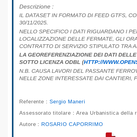
pubblicazioni
Descrizione :
IL DATASET IN FORMATO DI FEED GTFS, CONTIENE I DATI DEL TRASPORTO PUBBLICO, BUS E TRAM, RIFERITI AL PERIODO dal 22/10/2025 al
Archivio
30/11/2025.
NELLO SPECIFICO I DATI RIGUARDANO I PERCORSI DELLE LINEE ESERCITE DA AMAT NELL'ARCO TEMPORALE DI RIFERIMENTO, LA
Documenti
LOCALIZZAZIONE DELLE FERMATE, GLI OR
CONTRATTO DI SERVIZIO STIPULATO TRA A
Linee
LA GEOREFERENZIAZIONE DEI DATI DELLE LINEE TRANVIARIE È STATA EFFETTUATA UTILIZZANDO DATI OPENSTREETMAP, DISPONIBILI
Guida
SOTTO LICENZA ODBL (
HTTP://WWW.OPEN
N.B. CAUSA LAVORI DEL PASSANTE FERROVIARIO E DELL'ANELLO FERROVIARIO, I PERCORSI E GLI ORARI DEI BUS CHE TRANSITANO
Open
NELLE ZONE INTERESSATE DAI CANTIERI, 
Data
Referente :
Sergio Maneri
Assessorato titolare :
Area Urbanistica della r
Autore :
ROSARIO CAPORRIMO