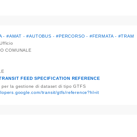
A - #AMAT - #AUTOBUS - #PERCORSO - #FERMATA - #TRAM
Ufficio
IO COMUNALE
LE
TRANSIT FEED SPECIFICATION REFERENCE
a per la gestione di dataset di tipo GTFS
elopers.google.com/transit/gtfs/reference?hl=it