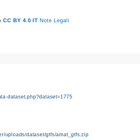
za
CC BY 4.0 IT
Note Legali
ata-dataset.php?dataset=1775
er/uploads/dataset/gtfs/amat_gtfs.zip