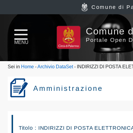
Comune di P
Home
Comune d
page
Portale Open D
MENU
News
Sei in
Home
-
Archivio DataSet
- INDIRIZZI DI POSTA EL
Archivio
Dataset
Amministrazione
Ultimi
dataset
Report
Titolo : INDIRIZZI DI POSTA ELETTRONI