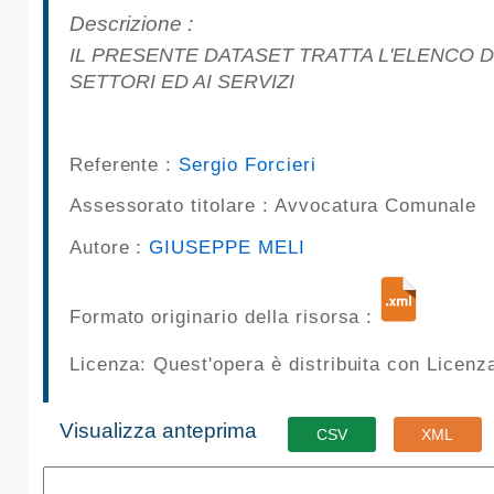
pubblicazioni
Descrizione :
IL PRESENTE DATASET TRATTA L'ELENCO DEGLI INDIRIZZI DI POSTA ELETTRONICA CERTIFICATA DEL COMUNE DI PALERMO RIFERITI AI
Archivio
SETTORI ED AI SERVIZI
Documenti
Referente :
Sergio Forcieri
Linee
Assessorato titolare :
Avvocatura Comunale
Guida
Autore :
GIUSEPPE MELI
Open
Formato originario della risorsa :
Data
Licenza: Quest'opera è distribuita con Licen
Visualizza anteprima
CSV
XML