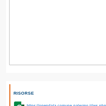
RISORSE
https://opendata.comune.palermo.it/ws.p