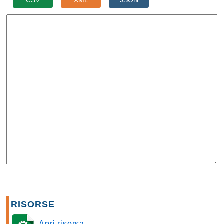
CSV
XML
JSON
RISORSE
Apri risorsa