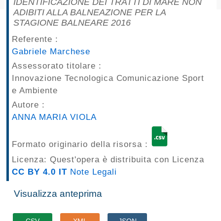
IDENTIFICAZIONE DEI TRATTI DI MARE NON
pubblicazioni
ADIBITI ALLA BALNEAZIONE PER LA
STAGIONE BALNEARE 2016
Archivio
Referente :
Gabriele Marchese
Documenti
Assessorato titolare :
Innovazione Tecnologica Comunicazione Sport
Linee
e Ambiente
Guida
Autore :
ANNA MARIA VIOLA
Open
Data
Formato originario della risorsa :
Licenza: Quest'opera è distribuita con Licenza
CC BY 4.0 IT
Note Legali
Visualizza anteprima