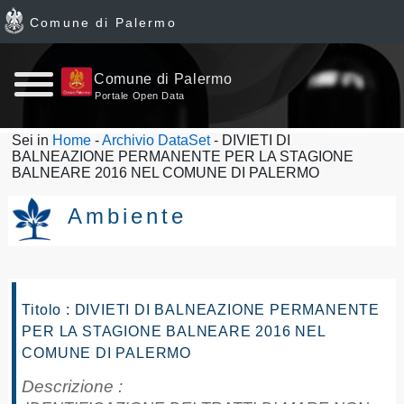
Comune di Palermo
Home
Comune di Palermo
Portale Open Data
page
Sei in
Home
-
Archivio DataSet
- DIVIETI DI
BALNEAZIONE PERMANENTE PER LA STAGIONE
News
BALNEARE 2016 NEL COMUNE DI PALERMO
Archivio
Ambiente
Dataset
Ultimi
Titolo : DIVIETI DI BALNEAZIONE PERMANENTE
PER LA STAGIONE BALNEARE 2016 NEL
dataset
COMUNE DI PALERMO
Report
Descrizione :