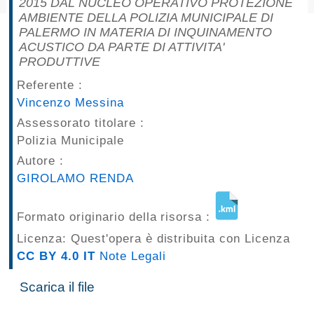
2015 DAL NUCLEO OPERATIVO PROTEZIONE
pubblicazioni
AMBIENTE DELLA POLIZIA MUNICIPALE DI
PALERMO IN MATERIA DI INQUINAMENTO
ACUSTICO DA PARTE DI ATTIVITA'
Archivio
PRODUTTIVE
Documenti
Referente :
Vincenzo Messina
Linee
Assessorato titolare :
Polizia Municipale
Guida
Autore :
Open
GIROLAMO RENDA
Data
Formato originario della risorsa :
Licenza: Quest'opera è distribuita con Licenza
CC BY 4.0 IT
Note Legali
Scarica il file