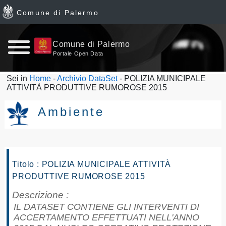
Comune di Palermo
Home
Comune di Palermo
Portale Open Data
page
Sei in
Home
-
Archivio DataSet
- POLIZIA MUNICIPALE
ATTIVITÀ PRODUTTIVE RUMOROSE 2015
News
Ambiente
Archivio
Dataset
Titolo : POLIZIA MUNICIPALE ATTIVITÀ
Ultimi
PRODUTTIVE RUMOROSE 2015
dataset
Descrizione :
IL DATASET CONTIENE GLI INTERVENTI DI
Report
ACCERTAMENTO EFFETTUATI NELL'ANNO