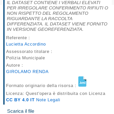
IL DATASET CONTIENE I VERBALI ELEVATI
pubblicazioni
PER IRREGOLARE CONFERIMENTO RIFIUTI O
NON RISPETTO DEL REGOLAMENTO
Archivio
RIGUARDANTE LA RACCOLTA
DIFFERENZIATA. IL DATASET VIENE FORNITO
Documenti
IN VERSIONE GEOREFERENZIATA.
Referente :
Linee
Lucietta Accordino
Assessorato titolare :
Guida
Polizia Municipale
Open
Autore :
GIROLAMO RENDA
Data
Formato originario della risorsa :
Licenza: Quest'opera è distribuita con Licenza
CC BY 4.0 IT
Note Legali
Scarica il file