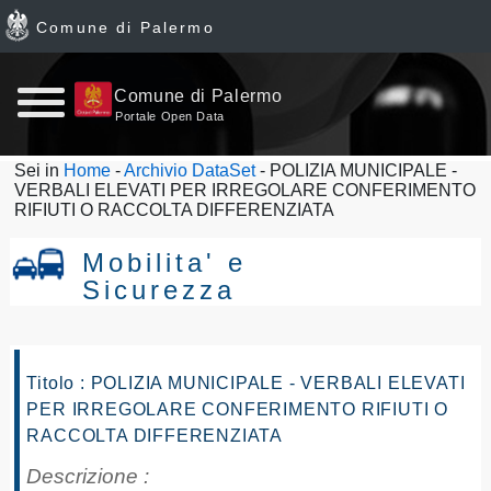
Comune di Palermo
Home
Comune di Palermo
Portale Open Data
page
Sei in
Home
-
Archivio DataSet
- POLIZIA MUNICIPALE -
VERBALI ELEVATI PER IRREGOLARE CONFERIMENTO
News
RIFIUTI O RACCOLTA DIFFERENZIATA
Archivio
Mobilita' e
Sicurezza
Dataset
Ultimi
Titolo : POLIZIA MUNICIPALE - VERBALI ELEVATI
dataset
PER IRREGOLARE CONFERIMENTO RIFIUTI O
RACCOLTA DIFFERENZIATA
Report
Descrizione :