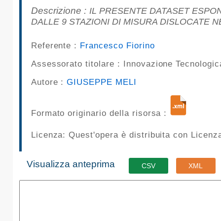
pubblicazioni
Descrizione :
IL PRESENTE DATASET ESPONE
DALLE 9 STAZIONI DI MISURA DISLOCATE N
Archivio
Referente :
Francesco Fiorino
Documenti
Assessorato titolare :
Innovazione Tecnologi
Linee
Autore :
GIUSEPPE MELI
Guida
Formato originario della risorsa :
Open
Licenza: Quest'opera è distribuita con Licen
Data
Visualizza anteprima
CSV
XML