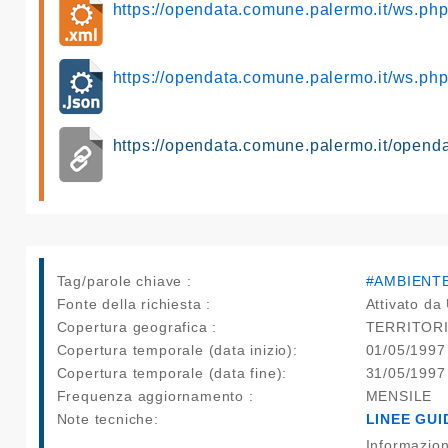
https://opendata.comune.palermo.it/ws.p
https://opendata.comune.palermo.it/ws.p
https://opendata.comune.palermo.it/opend
Tag/parole chiave :
#AMBIENT
Fonte della richiesta :
Attivato da 
Copertura geografica :
TERRITOR
Copertura temporale (data inizio):
01/05/1997
Copertura temporale (data fine):
31/05/1997
Frequenza aggiornamento :
MENSILE
Note tecniche:
LINEE GUI
Informazioni sui dati forniti dalla Rete di Monitoraggio dell’inquinamento Atmosferico ed Acustico