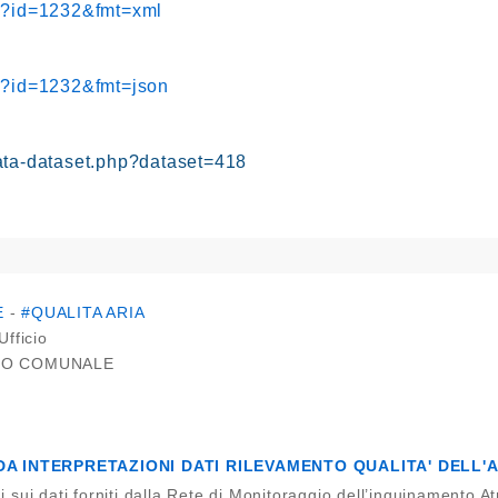
hp?id=1232&fmt=xml
hp?id=1232&fmt=json
ata-dataset.php?dataset=418
E
-
#QUALITA ARIA
Ufficio
IO COMUNALE
DA INTERPRETAZIONI DATI RILEVAMENTO QUALITA' DELL'