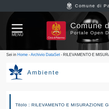
Comune di P
Home
Comune d
page
Portale Open D
MENU
News
Sei in
Home
-
Archivio DataSet
- RILEVAMENTO E MISUR
Archivio
Dataset
Ambiente
Ultimi
dataset
Report
Titolo : RILEVAMENTO E MISURAZIONE 