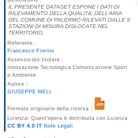
pubblicazioni
IL PRESENTE DATASET ESPONE I DATI DI
RILEVAMENTO DELLA QUALITà; DELL'ARIA
DEL COMUNE DI PALERMO RILEVATI DALLE 9
Archivio
STAZIONI DI MISURA DISLOCATE NEL
TERRITORIO.
Documenti
Referente :
Linee
Francesco Fiorino
Assessorato titolare :
Guida
Innovazione Tecnologica Comunicazione Sport
e Ambiente
Open
Autore :
Data
GIUSEPPE MELI
Formato originario della risorsa :
Licenza: Quest'opera è distribuita con Licenza
CC BY 4.0 IT
Note Legali