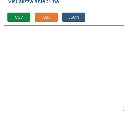
Visualizza anteprima
CSV
XML
JSON