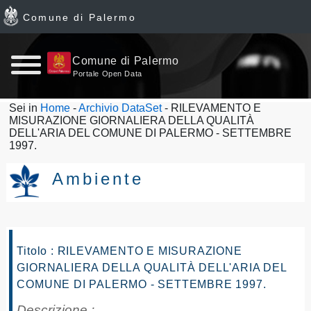
Comune di Palermo
Home
Comune di Palermo
Portale Open Data
page
Sei in
Home
-
Archivio DataSet
- RILEVAMENTO E
MISURAZIONE GIORNALIERA DELLA QUALITÀ
News
DELL'ARIA DEL COMUNE DI PALERMO - SETTEMBRE
1997.
Archivio
Ambiente
Dataset
Ultimi
Titolo : RILEVAMENTO E MISURAZIONE
dataset
GIORNALIERA DELLA QUALITÀ DELL'ARIA DEL
COMUNE DI PALERMO - SETTEMBRE 1997.
Report
Descrizione :