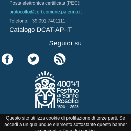
Posta elettronica certificata (PEC):
protocollo@cert.comune.palermo.it
Telefono: +39 091 7401111
Catalogo DCAT-AP-IT
Seguici su
Questo sito utilizza cookie di profilazione di terze parti. Se
accedi a un qualunque elemento sottostante questo banner
Credits
Note Legali
Cookie Policy
acconsenti all'uso dei cookie.