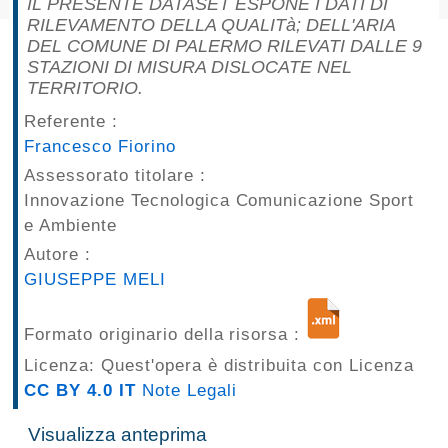
IL PRESENTE DATASET ESPONE I DATI DI
pubblicazioni
RILEVAMENTO DELLA QUALITà; DELL'ARIA
DEL COMUNE DI PALERMO RILEVATI DALLE 9
STAZIONI DI MISURA DISLOCATE NEL
Archivio
TERRITORIO.
Documenti
Referente :
Francesco Fiorino
Linee
Assessorato titolare :
Innovazione Tecnologica Comunicazione Sport
Guida
e Ambiente
Open
Autore :
GIUSEPPE MELI
Data
Formato originario della risorsa :
Licenza: Quest'opera è distribuita con Licenza
CC BY 4.0 IT
Note Legali
Visualizza anteprima