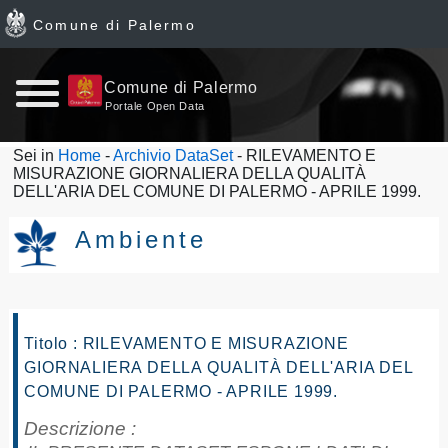
Comune di Palermo
Home
Comune di Palermo
Portale Open Data
page
Sei in
Home
-
Archivio DataSet
- RILEVAMENTO E
MISURAZIONE GIORNALIERA DELLA QUALITÀ
News
DELL'ARIA DEL COMUNE DI PALERMO - APRILE 1999.
Archivio
Ambiente
Dataset
Ultimi
Titolo : RILEVAMENTO E MISURAZIONE
GIORNALIERA DELLA QUALITÀ DELL'ARIA DEL
dataset
COMUNE DI PALERMO - APRILE 1999.
Report
Descrizione :