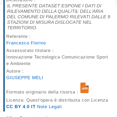
pubblicazioni
IL PRESENTE DATASET ESPONE I DATI DI
RILEVAMENTO DELLA QUALITà; DELL'ARIA
DEL COMUNE DI PALERMO RILEVATI DALLE 9
Archivio
STAZIONI DI MISURA DISLOCATE NEL
TERRITORIO.
Documenti
Referente :
Linee
Francesco Fiorino
Assessorato titolare :
Guida
Innovazione Tecnologica Comunicazione Sport
e Ambiente
Open
Autore :
Data
GIUSEPPE MELI
Formato originario della risorsa :
Licenza: Quest'opera è distribuita con Licenza
CC BY 4.0 IT
Note Legali