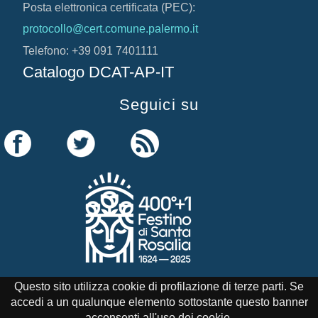
Posta elettronica certificata (PEC):
protocollo@cert.comune.palermo.it
Telefono: +39 091 7401111
Catalogo DCAT-AP-IT
Seguici su
Questo sito utilizza cookie di profilazione di terze parti. Se
accedi a un qualunque elemento sottostante questo banner
Credits
Note Legali
Cookie Policy
acconsenti all'uso dei cookie.