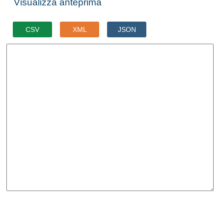
Visualizza anteprima
CSV
XML
JSON