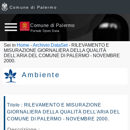
Comune di Palermo
Home
Comune di Palermo
Portale Open Data
page
Sei in
Home
-
Archivio DataSet
- RILEVAMENTO E
MISURAZIONE GIORNALIERA DELLA QUALITÀ
News
DELL'ARIA DEL COMUNE DI PALERMO - NOVEMBRE
2000.
Archivio
Ambiente
Dataset
Ultimi
Titolo : RILEVAMENTO E MISURAZIONE
dataset
GIORNALIERA DELLA QUALITÀ DELL'ARIA DEL
COMUNE DI PALERMO - NOVEMBRE 2000.
Report
Descrizione :