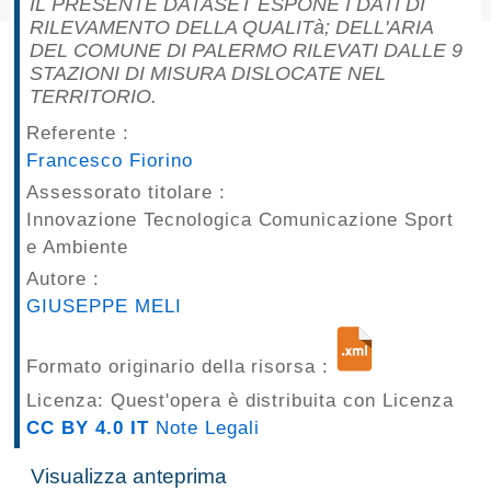
IL PRESENTE DATASET ESPONE I DATI DI
pubblicazioni
RILEVAMENTO DELLA QUALITà; DELL'ARIA
DEL COMUNE DI PALERMO RILEVATI DALLE 9
STAZIONI DI MISURA DISLOCATE NEL
Archivio
TERRITORIO.
Documenti
Referente :
Francesco Fiorino
Linee
Assessorato titolare :
Innovazione Tecnologica Comunicazione Sport
Guida
e Ambiente
Open
Autore :
GIUSEPPE MELI
Data
Formato originario della risorsa :
Licenza: Quest'opera è distribuita con Licenza
CC BY 4.0 IT
Note Legali
Visualizza anteprima