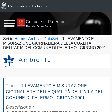
Comune di Palermo
Home
Comune di Palermo
Portale Open Data
page
Sei in
Home
-
Archivio DataSet
- RILEVAMENTO E
MISURAZIONE GIORNALIERA DELLA QUALITÀ
News
DELL'ARIA DEL COMUNE DI PALERMO - GIUGNO 2001
Archivio
Ambiente
Dataset
Ultimi
Titolo : RILEVAMENTO E MISURAZIONE
GIORNALIERA DELLA QUALITÀ DELL'ARIA DEL
dataset
COMUNE DI PALERMO - GIUGNO 2001
Report
Descrizione :