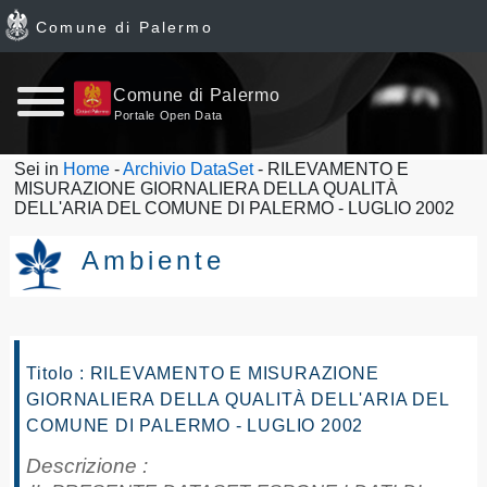
Comune di Palermo
Home
Comune di Palermo
Portale Open Data
page
Sei in
Home
-
Archivio DataSet
- RILEVAMENTO E
MISURAZIONE GIORNALIERA DELLA QUALITÀ
News
DELL'ARIA DEL COMUNE DI PALERMO - LUGLIO 2002
Archivio
Ambiente
Dataset
Ultimi
Titolo : RILEVAMENTO E MISURAZIONE
GIORNALIERA DELLA QUALITÀ DELL'ARIA DEL
dataset
COMUNE DI PALERMO - LUGLIO 2002
Report
Descrizione :