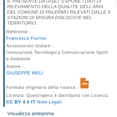
IL PRESENTE DATASET ESPONE I DATI DI
pubblicazioni
RILEVAMENTO DELLA QUALITà; DELL'ARIA
DEL COMUNE DI PALERMO RILEVATI DALLE 9
STAZIONI DI MISURA DISLOCATE NEL
Archivio
TERRITORIO.
Documenti
Referente :
Francesco Fiorino
Linee
Assessorato titolare :
Innovazione Tecnologica Comunicazione Sport
Guida
e Ambiente
Open
Autore :
GIUSEPPE MELI
Data
Formato originario della risorsa :
Licenza: Quest'opera è distribuita con Licenza
CC BY 4.0 IT
Note Legali
Visualizza anteprima