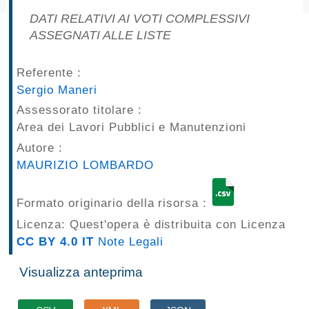
pubblicazioni
DATI RELATIVI AI VOTI COMPLESSIVI
ASSEGNATI ALLE LISTE
Archivio
Referente :
Documenti
Sergio Maneri
Assessorato titolare :
Linee
Area dei Lavori Pubblici e Manutenzioni
Guida
Autore :
MAURIZIO LOMBARDO
Open
Data
Formato originario della risorsa :
Licenza: Quest'opera è distribuita con Licenza
CC BY 4.0 IT
Note Legali
Visualizza anteprima