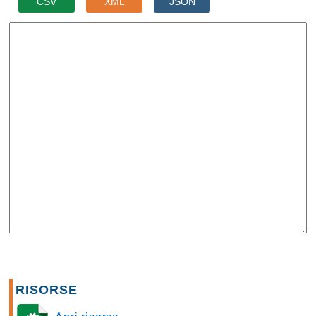
CSV
XML
JSON
RISORSE