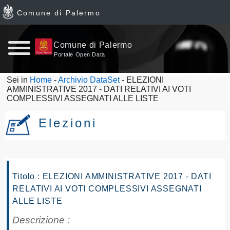
Comune di Palermo
Home
Comune di Palermo
Portale Open Data
page
Sei in
Home
-
Archivio DataSet
- ELEZIONI
AMMINISTRATIVE 2017 - DATI RELATIVI AI VOTI
News
COMPLESSIVI ASSEGNATI ALLE LISTE
Archivio
Elezioni
Dataset
Ultimi
Titolo : ELEZIONI AMMINISTRATIVE 2017 - DATI
RELATIVI AI VOTI COMPLESSIVI ASSEGNATI
dataset
ALLE LISTE
Report
Descrizione :