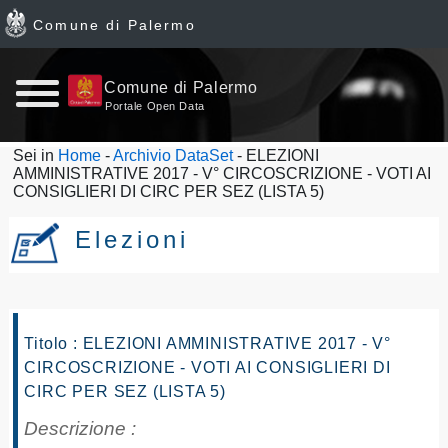
Comune di Palermo
Home
Comune di Palermo
Portale Open Data
page
Sei in
Home
-
Archivio DataSet
- ELEZIONI
AMMINISTRATIVE 2017 - V° CIRCOSCRIZIONE - VOTI AI
News
CONSIGLIERI DI CIRC PER SEZ (LISTA 5)
Archivio
Elezioni
Dataset
Ultimi
Titolo : ELEZIONI AMMINISTRATIVE 2017 - V°
CIRCOSCRIZIONE - VOTI AI CONSIGLIERI DI
dataset
CIRC PER SEZ (LISTA 5)
Report
Descrizione :