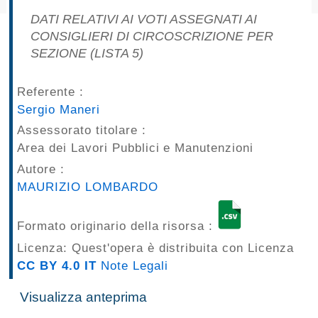
pubblicazioni
DATI RELATIVI AI VOTI ASSEGNATI AI
CONSIGLIERI DI CIRCOSCRIZIONE PER
Archivio
SEZIONE (LISTA 5)
Documenti
Referente :
Sergio Maneri
Linee
Assessorato titolare :
Guida
Area dei Lavori Pubblici e Manutenzioni
Autore :
Open
MAURIZIO LOMBARDO
Data
Formato originario della risorsa :
Licenza: Quest'opera è distribuita con Licenza
CC BY 4.0 IT
Note Legali
Visualizza anteprima