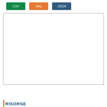
CSV
XML
JSON
RISORSE