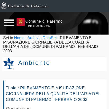
Comune di Palermo
Home
Comune di Palermo
Portale Open Data
page
Sei in
Home
-
Archivio DataSet
- RILEVAMENTO E
MISURAZIONE GIORNALIERA DELLA QUALITÀ
News
DELL'ARIA DEL COMUNE DI PALERMO - FEBBRAIO
2003
Archivio
Ambiente
Dataset
Ultimi
Titolo : RILEVAMENTO E MISURAZIONE
dataset
GIORNALIERA DELLA QUALITÀ DELL'ARIA DEL
COMUNE DI PALERMO - FEBBRAIO 2003
Report
Descrizione :