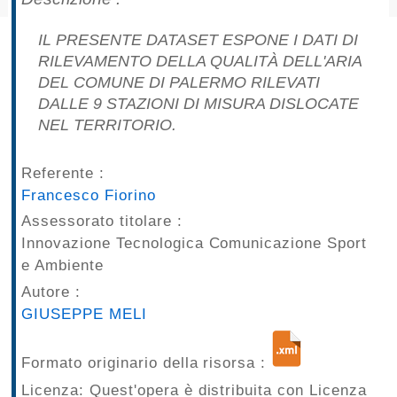
pubblicazioni
IL PRESENTE DATASET ESPONE I DATI DI
Archivio
RILEVAMENTO DELLA QUALITÀ DELL'ARIA
DEL COMUNE DI PALERMO RILEVATI
Documenti
DALLE 9 STAZIONI DI MISURA DISLOCATE
NEL TERRITORIO.
Linee
Referente :
Guida
Francesco Fiorino
Open
Assessorato titolare :
Innovazione Tecnologica Comunicazione Sport
Data
e Ambiente
Autore :
GIUSEPPE MELI
Formato originario della risorsa :
Licenza: Quest'opera è distribuita con Licenza