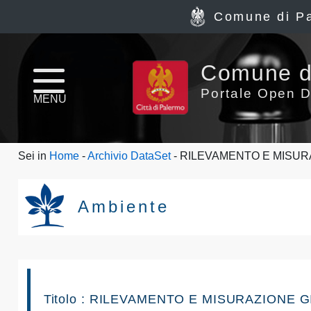
Comune di P
Home
Comune d
page
Portale Open D
MENU
News
Sei in
Home
-
Archivio DataSet
- RILEVAMENTO E MISUR
Archivio
Dataset
Ambiente
Ultimi
dataset
Report
Titolo : RILEVAMENTO E MISURAZIONE