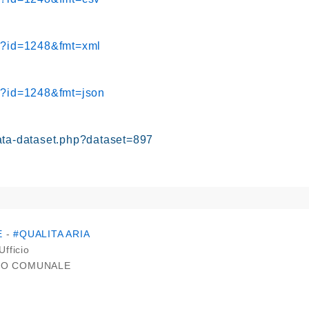
hp?id=1248&fmt=xml
hp?id=1248&fmt=json
ata-dataset.php?dataset=897
E
-
#QUALITA ARIA
Ufficio
IO COMUNALE