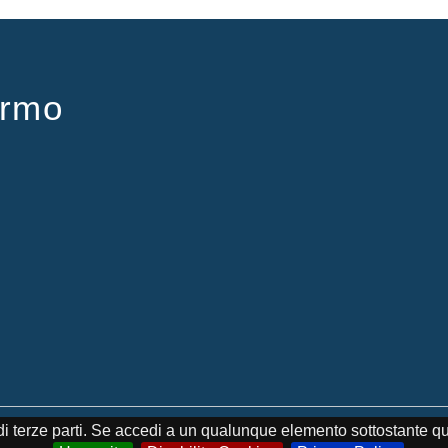
ermo
Palermo - Tutti i diritti riservati
e di terze parti. Se accedi a un qualunque elemento sottostante q