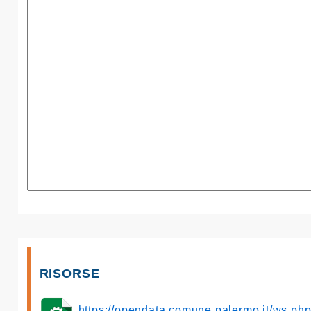
RISORSE
https://opendata.comune.palermo.it/ws.p