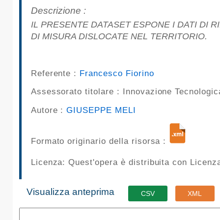
pubblicazioni
Descrizione :
IL PRESENTE DATASET ESPONE I DATI DI RILEVAMENTO DELLA QUALITÀ DELL'ARIA DEL COMUNE DI PALERMO RILEVATI DALLE 9 STAZIONI
Archivio
DI MISURA DISLOCATE NEL TERRITORIO.
Documenti
Referente :
Francesco Fiorino
Linee
Assessorato titolare :
Innovazione Tecnologi
Guida
Autore :
GIUSEPPE MELI
Open
Formato originario della risorsa :
Data
Licenza: Quest'opera è distribuita con Licen
Visualizza anteprima
CSV
XML