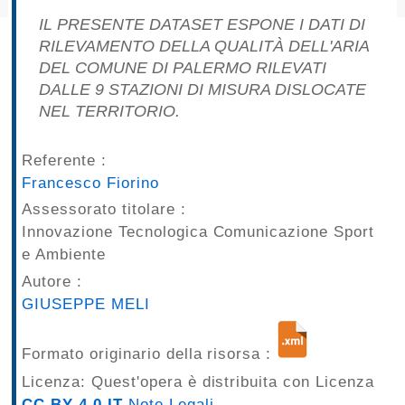
pubblicazioni
IL PRESENTE DATASET ESPONE I DATI DI
RILEVAMENTO DELLA QUALITÀ DELL'ARIA
Archivio
DEL COMUNE DI PALERMO RILEVATI
DALLE 9 STAZIONI DI MISURA DISLOCATE
Documenti
NEL TERRITORIO.
Linee
Referente :
Francesco Fiorino
Guida
Assessorato titolare :
Open
Innovazione Tecnologica Comunicazione Sport
e Ambiente
Data
Autore :
GIUSEPPE MELI
Formato originario della risorsa :
Licenza: Quest'opera è distribuita con Licenza
CC BY 4.0 IT
Note Legali