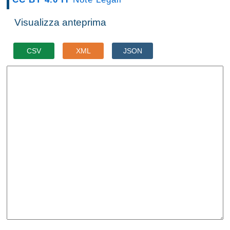
Visualizza anteprima
CSV
XML
JSON