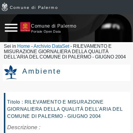
Comune di Palermo
Home
Comune di Palermo
Portale Open Data
page
Sei in
Home
-
Archivio DataSet
- RILEVAMENTO E
MISURAZIONE GIORNALIERA DELLA QUALITÀ
News
DELL'ARIA DEL COMUNE DI PALERMO - GIUGNO 2004
Archivio
Ambiente
Dataset
Ultimi
Titolo : RILEVAMENTO E MISURAZIONE
GIORNALIERA DELLA QUALITÀ DELL'ARIA DEL
dataset
COMUNE DI PALERMO - GIUGNO 2004
Report
Descrizione :