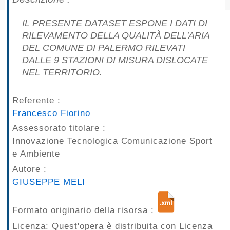
pubblicazioni
IL PRESENTE DATASET ESPONE I DATI DI
Archivio
RILEVAMENTO DELLA QUALITÀ DELL'ARIA
DEL COMUNE DI PALERMO RILEVATI
Documenti
DALLE 9 STAZIONI DI MISURA DISLOCATE
NEL TERRITORIO.
Linee
Referente :
Guida
Francesco Fiorino
Open
Assessorato titolare :
Innovazione Tecnologica Comunicazione Sport
Data
e Ambiente
Autore :
GIUSEPPE MELI
Formato originario della risorsa :
Licenza: Quest'opera è distribuita con Licenza