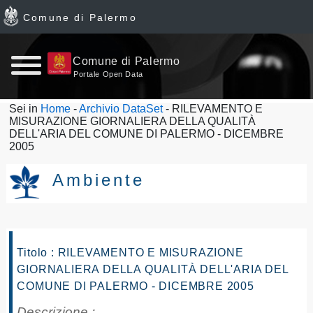
Comune di Palermo
Home
Comune di Palermo
Portale Open Data
page
Sei in
Home
-
Archivio DataSet
- RILEVAMENTO E
MISURAZIONE GIORNALIERA DELLA QUALITÀ
News
DELL'ARIA DEL COMUNE DI PALERMO - DICEMBRE
2005
Archivio
Ambiente
Dataset
Ultimi
Titolo : RILEVAMENTO E MISURAZIONE
dataset
GIORNALIERA DELLA QUALITÀ DELL'ARIA DEL
COMUNE DI PALERMO - DICEMBRE 2005
Report
Descrizione :