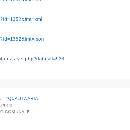
hp?id=1352&fmt=xml
hp?id=1352&fmt=json
ata-dataset.php?dataset=933
E
-
#QUALITA ARIA
Ufficio
IO COMUNALE