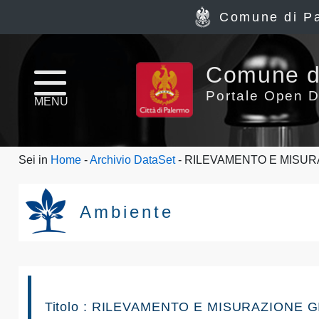
Comune di P
Home
Comune d
page
Portale Open D
MENU
News
Sei in
Home
-
Archivio DataSet
- RILEVAMENTO E MISUR
Archivio
Dataset
Ambiente
Ultimi
dataset
Report
Titolo : RILEVAMENTO E MISURAZIONE