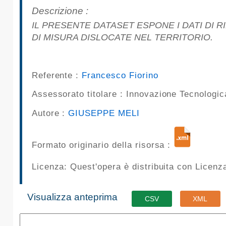
pubblicazioni
Descrizione :
IL PRESENTE DATASET ESPONE I DATI DI RILEVAMENTO DELLA QUALITÀ DELL'ARIA DEL COMUNE DI PALERMO RILEVATI DALLE 9 STAZIONI
Archivio
DI MISURA DISLOCATE NEL TERRITORIO.
Documenti
Referente :
Francesco Fiorino
Linee
Assessorato titolare :
Innovazione Tecnologi
Guida
Autore :
GIUSEPPE MELI
Open
Formato originario della risorsa :
Data
Licenza: Quest'opera è distribuita con Licen
Visualizza anteprima
CSV
XML