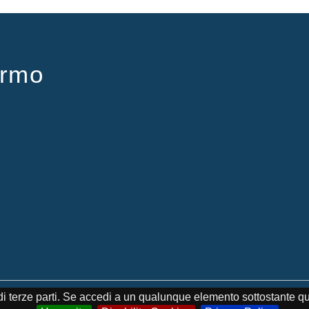
ermo
Palermo - Tutti i diritti riservati
e di terze parti. Se accedi a un qualunque elemento sottostante q