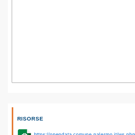
RISORSE
https://opendata.comune.palermo.it/ws.p