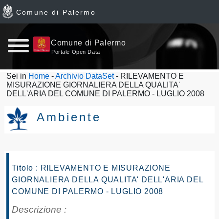
Comune di Palermo
Home
Comune di Palermo
Portale Open Data
page
Sei in
Home
-
Archivio DataSet
- RILEVAMENTO E
MISURAZIONE GIORNALIERA DELLA QUALITA'
News
DELL'ARIA DEL COMUNE DI PALERMO - LUGLIO 2008
Archivio
Ambiente
Dataset
Ultimi
Titolo : RILEVAMENTO E MISURAZIONE
GIORNALIERA DELLA QUALITA' DELL'ARIA DEL
dataset
COMUNE DI PALERMO - LUGLIO 2008
Report
Descrizione :