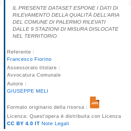
pubblicazioni
IL PRESENTE DATASET ESPONE I DATI DI
RILEVAMENTO DELLA QUALITÀ DELL'ARIA
Archivio
DEL COMUNE DI PALERMO RILEVATI
DALLE 9 STAZIONI DI MISURA DISLOCATE
Documenti
NEL TERRITORIO.
Linee
Referente :
Francesco Fiorino
Guida
Assessorato titolare :
Open
Avvocatura Comunale
Autore :
Data
GIUSEPPE MELI
Formato originario della risorsa :
Licenza: Quest'opera è distribuita con Licenza
CC BY 4.0 IT
Note Legali