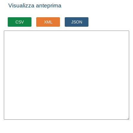
Visualizza anteprima
CSV
XML
JSON