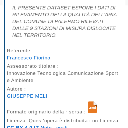
pubblicazioni
IL PRESENTE DATASET ESPONE I DATI DI
RILEVAMENTO DELLA QUALITÀ DELL'ARIA
Archivio
DEL COMUNE DI PALERMO RILEVATI
DALLE 9 STAZIONI DI MISURA DISLOCATE
Documenti
NEL TERRITORIO.
Linee
Referente :
Francesco Fiorino
Guida
Assessorato titolare :
Open
Innovazione Tecnologica Comunicazione Sport
e Ambiente
Data
Autore :
GIUSEPPE MELI
Formato originario della risorsa :
Licenza: Quest'opera è distribuita con Licenza
CC BY 4.0 IT
Note Legali