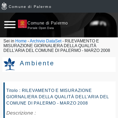
Comune di Palermo
Home
Comune di Palermo
Portale Open Data
page
Sei in
Home
-
Archivio DataSet
- RILEVAMENTO E
MISURAZIONE GIORNALIERA DELLA QUALITÀ
News
DELL'ARIA DEL COMUNE DI PALERMO - MARZO 2008
Archivio
Ambiente
Dataset
Ultimi
Titolo : RILEVAMENTO E MISURAZIONE
GIORNALIERA DELLA QUALITÀ DELL'ARIA DEL
dataset
COMUNE DI PALERMO - MARZO 2008
Report
Descrizione :