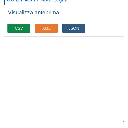
Visualizza anteprima
CSV
XML
JSON