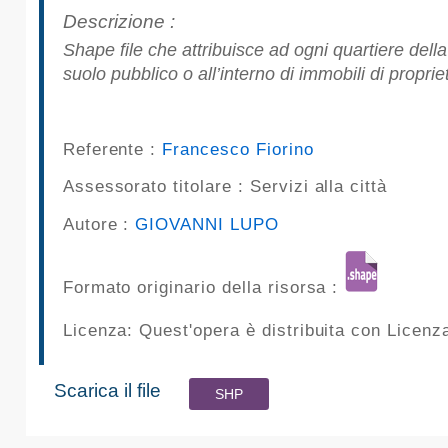
pubblicazioni
Descrizione :
shape file che attribuisce ad ogni quartiere della città di Palermo il dato relativo alle rimozioni di rifiuti in cemento amianto (espressi in Kg) abbandonati su
Archivio
suolo pubblico o all’interno di immobili di propr
Documenti
Referente :
Francesco Fiorino
Linee
Assessorato titolare :
Servizi alla città
Guida
Autore :
GIOVANNI LUPO
Open
Formato originario della risorsa :
Data
Licenza: Quest'opera è distribuita con Licen
Scarica il file
SHP