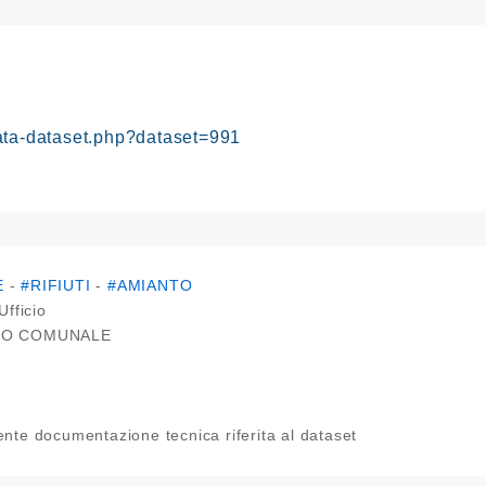
ata-dataset.php?dataset=991
E
-
#RIFIUTI
-
#AMIANTO
Ufficio
IO COMUNALE
nte documentazione tecnica riferita al dataset