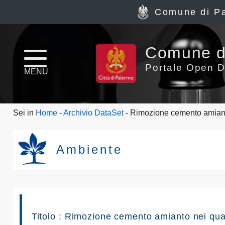
Comune di P
Home
Comune d
page
Portale Open D
MENU
News
Sei in
Home
-
Archivio DataSet
- Rimozione cemento amianto
Archivio
Dataset
Ambiente
Ultimi
dataset
Report
Titolo : Rimozione cemento amianto nei qua