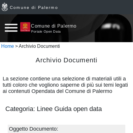
Comune di Palermo
Home
Comune di Palermo
Portale Open Data
page
Home
> Archivio Documenti
News
Archivio Documenti
Archivio
La sezione contiene una selezione di materiali utili a
Dataset
tutti coloro che vogliono saperne di più sui temi legati
ai contenuti Opendata del Comune di Palermo
Ultimi
Categoria: Linee Guida open data
dataset
Report
Oggetto Documento: