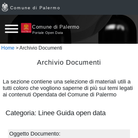
Comune di Palermo
Home
Comune di Palermo
Portale Open Data
page
Home
> Archivio Documenti
News
Archivio Documenti
Archivio
La sezione contiene una selezione di materiali utili a
Dataset
tutti coloro che vogliono saperne di più sui temi legati
ai contenuti Opendata del Comune di Palermo
Ultimi
Categoria: Linee Guida open data
dataset
Report
Oggetto Documento: