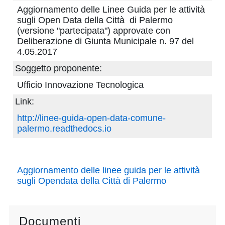
pubblicazioni
Aggiornamento delle Linee Guida per le attività
sugli Open Data della Città di Palermo
(versione "partecipata") approvate con
Archivio
Deliberazione di Giunta Municipale n. 97 del
4.05.2017
Documenti
Soggetto proponente:
Linee
Ufficio Innovazione Tecnologica
Link:
Guida
http://linee-guida-open-data-comune-
Open
palermo.readthedocs.io
Data
Aggiornamento delle linee guida per le attività
sugli Opendata della Città di Palermo
Documenti