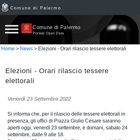
Comune di Palermo
Home
Comune di Palermo
Portale Open Data
page
Home
>
News
> Elezioni - Orari rilascio tessere elettorali
News
Elezioni - Orari rilascio tessere
Archivio
elettorali
Dataset
Venerdì 23 Settembre 2022
Ultimi
Si informa che, per il rilascio delle tessere elettorali in
dataset
presenza, gli uffici di Piazza Giulio Cesare saranno
aperti oggi, venerdì 23 settembre, e domani, sabato 24
Report
settembre, dalle 9 alle 18.