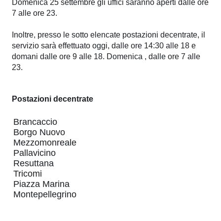
Domenica 25 settembre gli uffici saranno aperti dalle ore
pubblicazioni
7 alle ore 23.
Archivio
Inoltre, presso le sotto elencate postazioni decentrate, il
servizio sarà effettuato oggi, dalle ore 14:30 alle 18 e
Documenti
domani dalle ore 9 alle 18. Domenica , dalle ore 7 alle
23.
Linee
Postazioni decentrate
Guida
Open
Brancaccio
Borgo Nuovo
Data
Mezzomonreale
Pallavicino
Resuttana
Tricomi
Piazza Marina
Montepellegrino