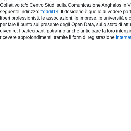
pubblicazioni
Collettivo (c/o Centro Studi sulla Comunicazione Anghelos in Via
seguente indirizzo:
#oddit14
. Il desiderio è quello di vedere pa
liberi professionisti, le associazioni, le imprese, le università e cen
Archivio
per fare il punto sul presente degli Open Data, sullo stato di attua
divenire. I partecipanti potranno anche anticipare la loro inte
Documenti
ricevere approfondimenti, tramite il form di registrazione
Intern
Linee
Guida
Open
Data