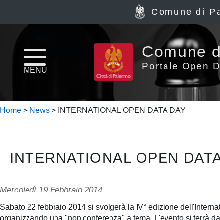
Comune di P
Home
Comune d
page
Portale Open D
MENU
News
Home
>
News
> INTERNATIONAL OPEN DATA DAY
Archivio
Dataset
INTERNATIONAL OPEN DATA
Ultimi
dataset
Mercoledì 19 Febbraio 2014
Report
Sabato 22 febbraio 2014 si svolgerà la IV° edizione dell'Interna
organizzando una "non conferenza" a tema. L'evento si terrà dall