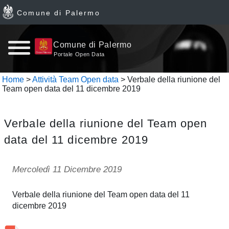
Comune di Palermo
Home
Comune di Palermo
Portale Open Data
page
Home
>
Attività Team Open data
> Verbale della riunione del
Team open data del 11 dicembre 2019
News
Archivio
Verbale della riunione del Team open
data del 11 dicembre 2019
Dataset
Ultimi
Mercoledì 11 Dicembre 2019
dataset
Verbale della riunione del Team open data del 11
dicembre 2019
Report