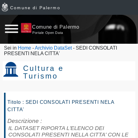
Comune di Palermo
Home
Comune di Palermo
Portale Open Data
page
Sei in
Home
-
Archivio DataSet
- SEDI CONSOLATI
PRESENTI NELA CITTA'
News
Cultura e
Archivio
Turismo
Dataset
Ultimi
Titolo : SEDI CONSOLATI PRESENTI NELA
CITTA'
dataset
Descrizione :
IL DATASET RIPORTA L'ELENCO DEI
Report
CONSOLATI PRESENTI NELLA CITTA' CON LE