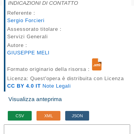
INDICAZIONI DI CONTATTO
pubblicazioni
Referente :
Archivio
Sergio Forcieri
Assessorato titolare :
Documenti
Servizi Generali
Autore :
Linee
GIUSEPPE MELI
Guida
Formato originario della risorsa :
Open
Licenza: Quest'opera è distribuita con Licenza
Data
CC BY 4.0 IT
Note Legali
Visualizza anteprima
CSV
XML
JSON