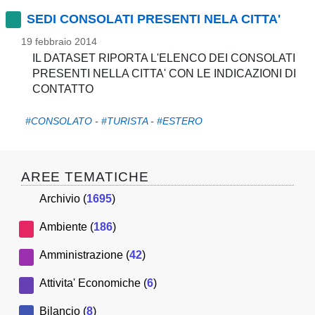
pubblicazioni
SEDI CONSOLATI PRESENTI NELA CITTA'
19 febbraio 2014
Archivio
IL DATASET RIPORTA L'ELENCO DEI CONSOLATI
PRESENTI NELLA CITTA' CON LE INDICAZIONI DI
Documenti
CONTATTO
Linee
#CONSOLATO
-
#TURISTA
-
#ESTERO
Guida
Open
AREE TEMATICHE
Archivio (
1695
)
Data
Ambiente (
186
)
Amministrazione (
42
)
Attivita' Economiche (
6
)
Bilancio (
8
)