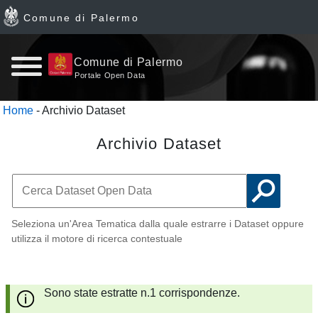
Comune di Palermo
Home
Comune di Palermo
Portale Open Data
page
Home
- Archivio Dataset
News
Archivio Dataset
Archivio
Dataset
Seleziona un'Area Tematica dalla quale estrarre i Dataset oppure
Ultimi
utilizza il motore di ricerca contestuale
dataset
Sono state estratte n.1 corrispondenze.
Report