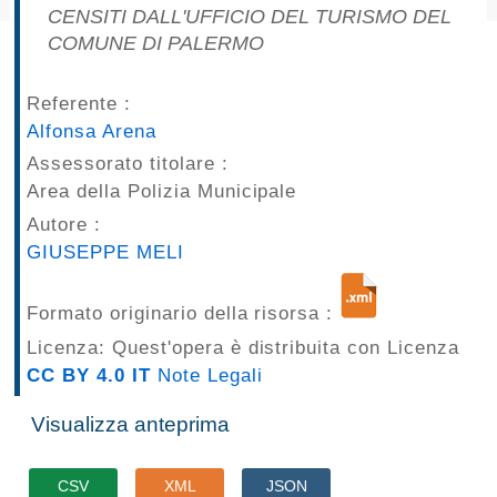
CENSITI DALL'UFFICIO DEL TURISMO DEL
pubblicazioni
COMUNE DI PALERMO
Archivio
Referente :
Documenti
Alfonsa Arena
Assessorato titolare :
Linee
Area della Polizia Municipale
Autore :
Guida
GIUSEPPE MELI
Open
Formato originario della risorsa :
Data
Licenza: Quest'opera è distribuita con Licenza
CC BY 4.0 IT
Note Legali
Visualizza anteprima
CSV
XML
JSON