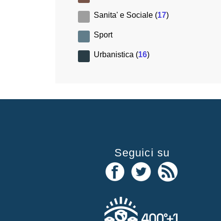
Sanita' e Sociale (
17
)
Sport
Urbanistica (
16
)
Seguici su