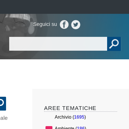
Seguici su
AREE TEMATICHE
Archivio (
1695
)
uale
Ambiente (
186
)