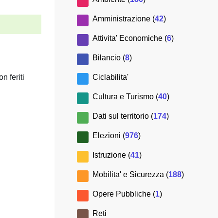
Amministrazione (
42
)
Attivita' Economiche (
6
)
Bilancio (
8
)
Ciclabilita'
n feriti
Cultura e Turismo (
40
)
Dati sul territorio (
174
)
Elezioni (
976
)
Istruzione (
41
)
Mobilita' e Sicurezza (
188
)
Opere Pubbliche (
1
)
Reti