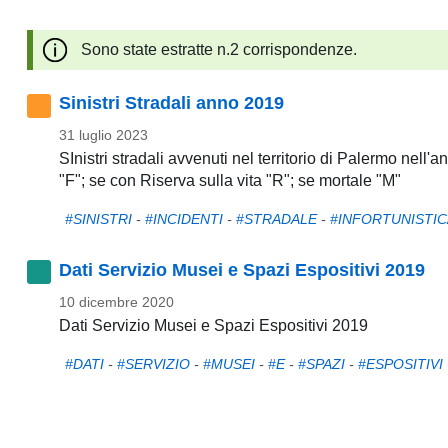
pubblicazioni
Sono state estratte n.2 corrispondenze.
Archivio
Sinistri Stradali anno 2019
Documenti
31 luglio 2023
SInistri stradali avvenuti nel territorio di Palermo nell
Linee
"F"; se con Riserva sulla vita "R"; se mortale "M"
Guida
#SINISTRI
-
#INCIDENTI
-
#STRADALE
-
#INFORTUNISTIC
Open
Dati Servizio Musei e Spazi Espositivi 2019
Data
10 dicembre 2020
Dati Servizio Musei e Spazi Espositivi 2019
#DATI
-
#SERVIZIO
-
#MUSEI
-
#E
-
#SPAZI
-
#ESPOSITIVI