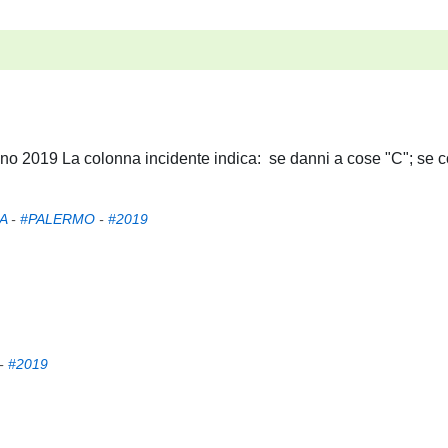
'anno 2019 La colonna incidente indica: se danni a cose "C"; se co
A
-
#PALERMO
-
#2019
-
#2019