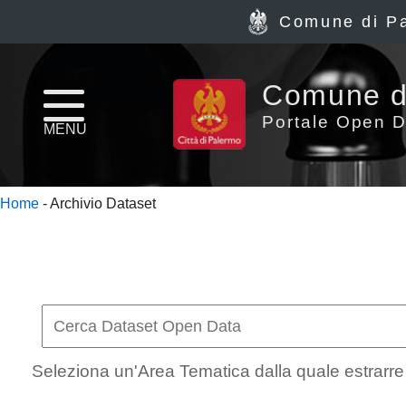
Comune di P
Home
Comune d
page
Portale Open D
MENU
News
Home
- Archivio Dataset
Archivio
Dataset
Ultimi
dataset
Seleziona un'Area Tematica dalla quale estrarre i
Report