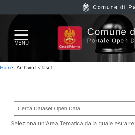
Comune di P
Home
Comune d
page
Portale Open D
MENU
News
Home
- Archivio Dataset
Archivio
Dataset
Ultimi
dataset
Seleziona un'Area Tematica dalla quale estrarre i
Report