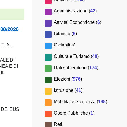
Amministrazione (
42
)
Attivita' Economiche (
6
)
08/2026
Bilancio (
8
)
Ciclabilita'
TI AL
Cultura e Turismo (
40
)
ALE DI
EA E DI
Dati sul territorio (
174
)
IL
Elezioni (
976
)
Istruzione (
41
)
Mobilita' e Sicurezza (
188
)
 DEI BUS
Opere Pubbliche (
1
)
Reti