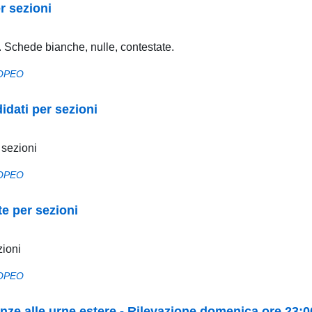
r sezioni
. Schede bianche, nulle, contestate.
OPEO
idati per sezioni
 sezioni
OPEO
te per sezioni
zioni
OPEO
uenze alle urne estere - Rilevazione domenica ore 23:0