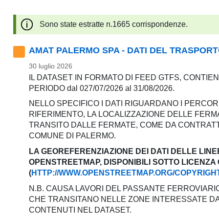
pubblicazioni
Sono state estratte n.1665 corrispondenze.
Archivio
AMAT PALERMO SPA - DATI DEL TRASPORTO P
Documenti
30 luglio 2026
IL DATASET IN FORMATO DI FEED GTFS, CONTIEN
Linee
PERIODO dal 027/07/2026 al 31/08/2026.
Guida
NELLO SPECIFICO I DATI RIGUARDANO I PERCOR
RIFERIMENTO, LA LOCALIZZAZIONE DELLE FERMA
Open
TRANSITO DALLE FERMATE, COME DA CONTRATTO 
COMUNE DI PALERMO.
Data
LA GEOREFERENZIAZIONE DEI DATI DELLE LINE
OPENSTREETMAP, DISPONIBILI SOTTO LICENZA
(
HTTP://WWW.OPENSTREETMAP.ORG/COPYRIGH
N.B. CAUSA LAVORI DEL PASSANTE FERROVIARIO
CHE TRANSITANO NELLE ZONE INTERESSATE DAI 
CONTENUTI NEL DATASET.