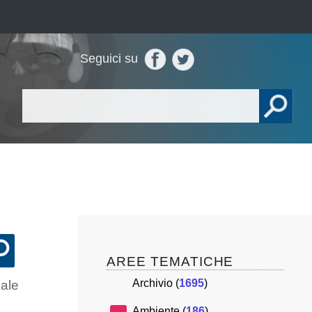
Seguici su
AREE TEMATICHE
Archivio (
1695
)
uale
Ambiente (
186
)