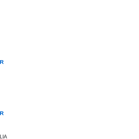
ER
ER
LIA