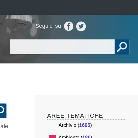
Seguici su
AREE TEMATICHE
Archivio (
1695
)
uale
Ambiente (
186
)