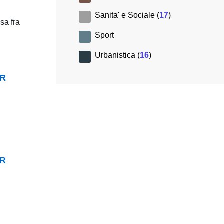
Sanita' e Sociale (
17
)
isa fra
Sport
Urbanistica (
16
)
ER
ER