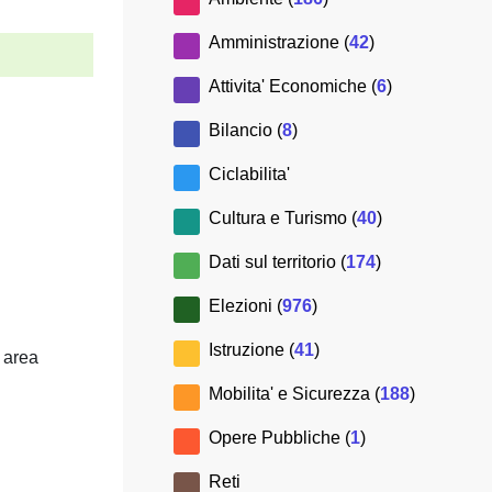
Amministrazione (
42
)
Attivita' Economiche (
6
)
Bilancio (
8
)
Ciclabilita'
Cultura e Turismo (
40
)
Dati sul territorio (
174
)
Elezioni (
976
)
Istruzione (
41
)
r area
Mobilita' e Sicurezza (
188
)
Opere Pubbliche (
1
)
Reti