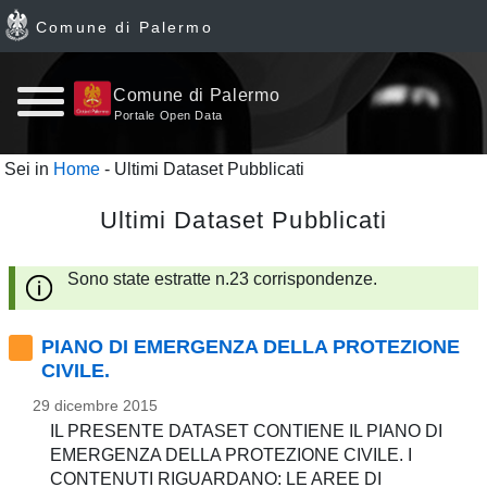
Comune di Palermo
Home
Comune di Palermo
Portale Open Data
page
Sei in
Home
- Ultimi Dataset Pubblicati
News
Ultimi Dataset Pubblicati
Archivio
Sono state estratte n.23 corrispondenze.
Dataset
PIANO DI EMERGENZA DELLA PROTEZIONE
Ultimi
CIVILE.
dataset
29 dicembre 2015
IL PRESENTE DATASET CONTIENE IL PIANO DI
EMERGENZA DELLA PROTEZIONE CIVILE. I
Report
CONTENUTI RIGUARDANO: LE AREE DI