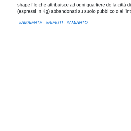
pubblicazioni
shape file che attribuisce ad ogni quartiere della città d
(espressi in Kg) abbandonati su suolo pubblico o all’in
Archivio
#AMBIENTE
-
#RIFIUTI
-
#AMIANTO
Documenti
Linee
Guida
Open
Data