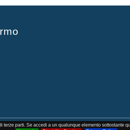
ermo
Palermo - Tutti i diritti riservati
e di terze parti. Se accedi a un qualunque elemento sottostante q