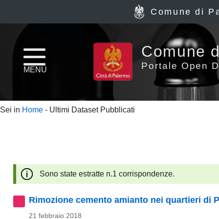
Comune di P
Home
Comune d
page
Portale Open D
MENU
News
Sei in
Home
- Ultimi Dataset Pubblicati
Archivio
Dataset
Ultimi
Sono state estratte n.1 corrispondenze.
dataset
Rimozione cemento amianto nei quartieri di 
Report
21 febbraio 2018